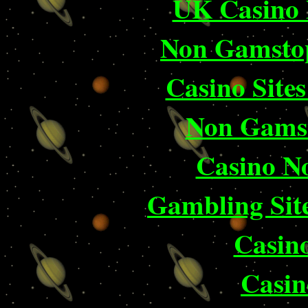
UK Casino
Non Gamstop
Casino Site
Non Gams
Casino N
Gambling Sit
Casin
Casin