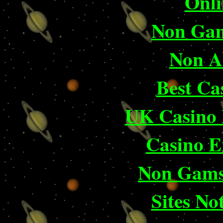
Onli
Non Gam
Non A
Best Ca
UK Casino
Casino E
Non Gams
Sites N