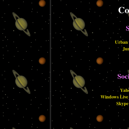
Co
S
Urban 
Ju
Soc
Yaho
Windows Live
Skype